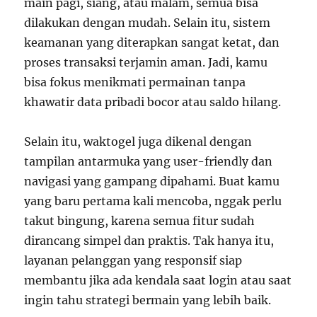
main pagi, siang, atau malam, semua bisa
dilakukan dengan mudah. Selain itu, sistem
keamanan yang diterapkan sangat ketat, dan
proses transaksi terjamin aman. Jadi, kamu
bisa fokus menikmati permainan tanpa
khawatir data pribadi bocor atau saldo hilang.
Selain itu, waktogel juga dikenal dengan
tampilan antarmuka yang user-friendly dan
navigasi yang gampang dipahami. Buat kamu
yang baru pertama kali mencoba, nggak perlu
takut bingung, karena semua fitur sudah
dirancang simpel dan praktis. Tak hanya itu,
layanan pelanggan yang responsif siap
membantu jika ada kendala saat login atau saat
ingin tahu strategi bermain yang lebih baik.