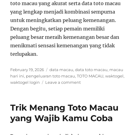
toto macau yang akurat serta data toto macau
yang lengkap menjadi kombinasi sempurna
untuk meningkatkan peluang kemenangan.
Dengan begitu, setiap pemain memiliki
peluang besar meraih kemenangan besar dan
menikmati sensasi kemenangan yang tidak
terlupakan.
Posted
Tags
February 19, 2026
data macau
,
data toto macau
,
macau
on
hari ini
,
pengeluaran toto macau
,
TOTO MACAU
,
waktogel
,
on
waktogel login
Leave a comment
Toto
Macau:
Apa
Trik Menang Toto Macau
yang
Membuatnya
yang Wajib Kamu Coba
Menarik
bagi
Pemain