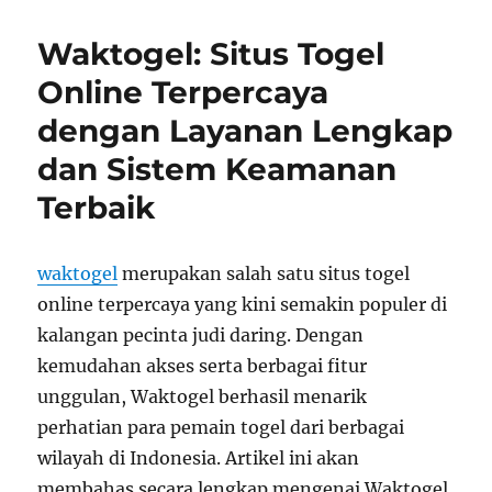
Baru
Hiburan
Waktogel: Situs Togel
Digital
di
Online Terpercaya
Era
dengan Layanan Lengkap
Modern
dan Sistem Keamanan
Terbaik
waktogel
merupakan salah satu situs togel
online terpercaya yang kini semakin populer di
kalangan pecinta judi daring. Dengan
kemudahan akses serta berbagai fitur
unggulan, Waktogel berhasil menarik
perhatian para pemain togel dari berbagai
wilayah di Indonesia. Artikel ini akan
membahas secara lengkap mengenai Waktogel,