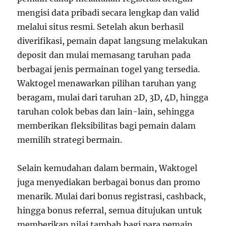
mengisi data pribadi secara lengkap dan valid
melalui situs resmi. Setelah akun berhasil
diverifikasi, pemain dapat langsung melakukan
deposit dan mulai memasang taruhan pada
berbagai jenis permainan togel yang tersedia.
Waktogel menawarkan pilihan taruhan yang
beragam, mulai dari taruhan 2D, 3D, 4D, hingga
taruhan colok bebas dan lain-lain, sehingga
memberikan fleksibilitas bagi pemain dalam
memilih strategi bermain.
Selain kemudahan dalam bermain, Waktogel
juga menyediakan berbagai bonus dan promo
menarik. Mulai dari bonus registrasi, cashback,
hingga bonus referral, semua ditujukan untuk
memberikan nilai tambah bagi para pemain.