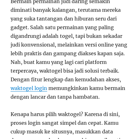
Bermain permainan judi daring semakin
Data
diminati banyak kalangan, terutama mereka
yang suka tantangan dan hiburan seru dari
gadget. Salah satu permainan yang paling
digandrungi adalah togel, tapi bukan sekadar
judi konvensional, melainkan versi online yang
lebih praktis dan gampang diakses kapan saja.
Nah, buat kamu yang lagi cari platform
terpercaya, waktogel bisa jadi solusi terbaik.
Dengan fitur lengkap dan kemudahan akses,
waktogel login
memungkinkan kamu bermain
dengan lancar dan tanpa hambatan.
Kenapa harus pilih waktogel? Karena di sini,
proses login sangat simpel dan cepat. Kamu
cukup masuk ke situsnya, masukkan data