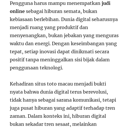
Pengguna harus mampu menempatkan
judi
online
sebagai hiburan semata, bukan
kebiasaan berlebihan. Dunia digital seharusnya
menjadi ruang yang produktif dan
menyenangkan, bukan jebakan yang menguras
waktu dan energi. Dengan keseimbangan yang
tepat, setiap inovasi dapat dinikmati secara
positif tanpa meninggalkan sisi bijak dalam
penggunaan teknologi.
Kehadiran situs toto macau menjadi bukti
nyata bahwa dunia digital terus berevolusi,
tidak hanya sebagai sarana komunikasi, tetapi
juga pusat hiburan yang adaptif terhadap tren
zaman. Dalam konteks ini, hiburan digital
bukan sekadar tren sesaat, melainkan