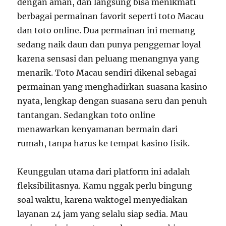
dengan aman, dan langsung bisa menikmati
berbagai permainan favorit seperti toto Macau
dan toto online. Dua permainan ini memang
sedang naik daun dan punya penggemar loyal
karena sensasi dan peluang menangnya yang
menarik. Toto Macau sendiri dikenal sebagai
permainan yang menghadirkan suasana kasino
nyata, lengkap dengan suasana seru dan penuh
tantangan. Sedangkan toto online
menawarkan kenyamanan bermain dari
rumah, tanpa harus ke tempat kasino fisik.
Keunggulan utama dari platform ini adalah
fleksibilitasnya. Kamu nggak perlu bingung
soal waktu, karena waktogel menyediakan
layanan 24 jam yang selalu siap sedia. Mau