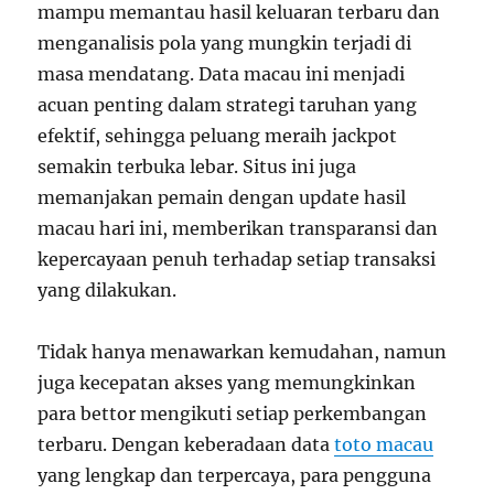
mampu memantau hasil keluaran terbaru dan
menganalisis pola yang mungkin terjadi di
masa mendatang. Data macau ini menjadi
acuan penting dalam strategi taruhan yang
efektif, sehingga peluang meraih jackpot
semakin terbuka lebar. Situs ini juga
memanjakan pemain dengan update hasil
macau hari ini, memberikan transparansi dan
kepercayaan penuh terhadap setiap transaksi
yang dilakukan.
Tidak hanya menawarkan kemudahan, namun
juga kecepatan akses yang memungkinkan
para bettor mengikuti setiap perkembangan
terbaru. Dengan keberadaan data
toto macau
yang lengkap dan terpercaya, para pengguna