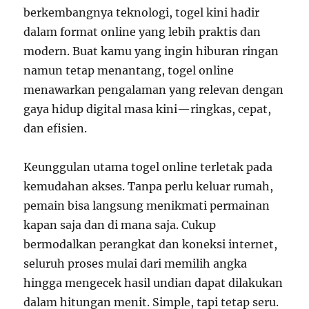
berkembangnya teknologi, togel kini hadir
dalam format online yang lebih praktis dan
modern. Buat kamu yang ingin hiburan ringan
namun tetap menantang, togel online
menawarkan pengalaman yang relevan dengan
gaya hidup digital masa kini—ringkas, cepat,
dan efisien.
Keunggulan utama togel online terletak pada
kemudahan akses. Tanpa perlu keluar rumah,
pemain bisa langsung menikmati permainan
kapan saja dan di mana saja. Cukup
bermodalkan perangkat dan koneksi internet,
seluruh proses mulai dari memilih angka
hingga mengecek hasil undian dapat dilakukan
dalam hitungan menit. Simple, tapi tetap seru.