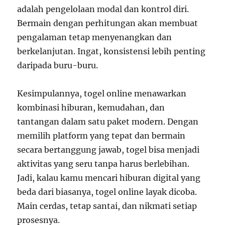
adalah pengelolaan modal dan kontrol diri.
Bermain dengan perhitungan akan membuat
pengalaman tetap menyenangkan dan
berkelanjutan. Ingat, konsistensi lebih penting
daripada buru-buru.
Kesimpulannya, togel online menawarkan
kombinasi hiburan, kemudahan, dan
tantangan dalam satu paket modern. Dengan
memilih platform yang tepat dan bermain
secara bertanggung jawab, togel bisa menjadi
aktivitas yang seru tanpa harus berlebihan.
Jadi, kalau kamu mencari hiburan digital yang
beda dari biasanya, togel online layak dicoba.
Main cerdas, tetap santai, dan nikmati setiap
prosesnya.