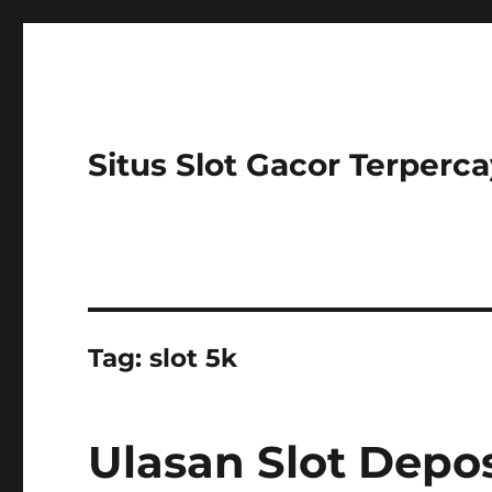
Situs Slot Gacor Terperc
Tag:
slot 5k
Ulasan Slot Depo