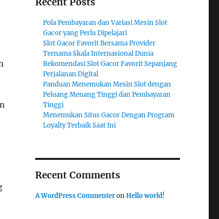
Recent Posts
Pola Pembayaran dan Variasi Mesin Slot
Gacor yang Perlu Dipelajari
Slot Gacor Favorit Bersama Provider
Ternama Skala Internasional Dunia
h
Rekomendasi Slot Gacor Favorit Sepanjang
Perjalanan Digital
Panduan Menemukan Mesin Slot dengan
Peluang Menang Tinggi dan Pembayaran
an
Tinggi
Menemukan Situs Gacor Dengan Program
Loyalty Terbaik Saat Ini
Recent Comments
g
A WordPress Commenter
on
Hello world!