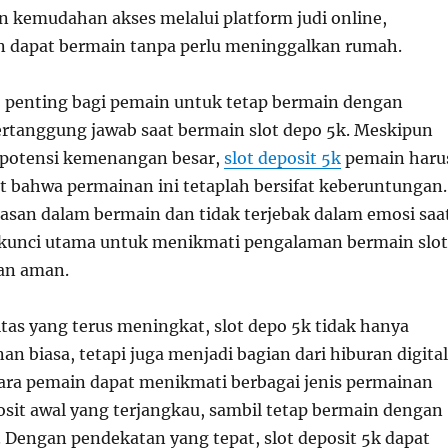
 kemudahan akses melalui platform judi online,
 dapat bermain tanpa perlu meninggalkan rumah.
 penting bagi pemain untuk tetap bermain dengan
ertanggung jawab saat bermain slot depo 5k. Meskipun
 potensi kemenangan besar,
slot deposit 5k
pemain haru
t bahwa permainan ini tetaplah bersifat keberuntungan.
san dalam bermain dan tidak terjebak dalam emosi saa
 kunci utama untuk menikmati pengalaman bermain slot
an aman.
tas yang terus meningkat, slot depo 5k tidak hanya
n biasa, tetapi juga menjadi bagian dari hiburan digital
ara pemain dapat menikmati berbagai jenis permainan
osit awal yang terjangkau, sambil tetap bermain dengan
 Dengan pendekatan yang tepat, slot deposit 5k dapat