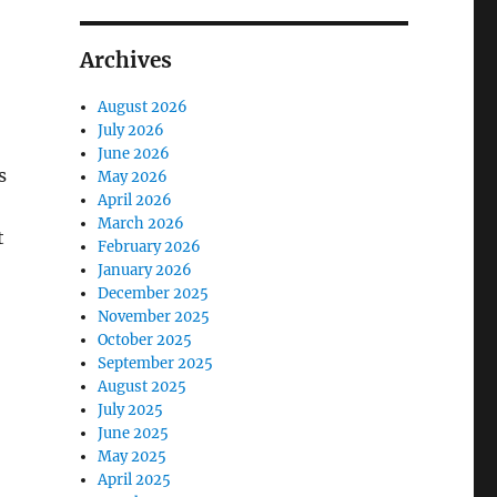
Archives
August 2026
July 2026
June 2026
s
May 2026
April 2026
March 2026
t
February 2026
January 2026
December 2025
November 2025
October 2025
September 2025
August 2025
July 2025
June 2025
May 2025
April 2025