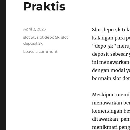
Praktis
Posted
April 3, 2025
Slot depo 5k te
on
Tags
slot 5k
,
slot depo 5k
,
slot
kalangan para pe
deposit 5k
“depo 5k” meru
on
Leave a comment
deposit sebesar
Ulasan
ini menawarkan
Slot
Deposit
dengan modal ya
5K
bermain slot den
Pendek
dan
Praktis
Meskipun memili
menawarkan ber
kemenangan besa
ditawarkan, pem
menikmati peng