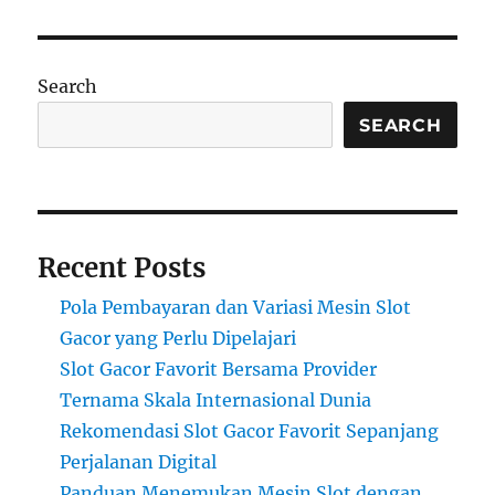
Slot
Deposit
5K
Pendek
Search
dan
Praktis
SEARCH
Recent Posts
Pola Pembayaran dan Variasi Mesin Slot
Gacor yang Perlu Dipelajari
Slot Gacor Favorit Bersama Provider
Ternama Skala Internasional Dunia
Rekomendasi Slot Gacor Favorit Sepanjang
Perjalanan Digital
Panduan Menemukan Mesin Slot dengan