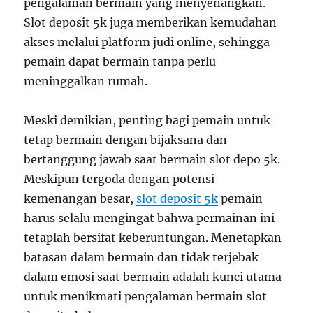
pengalaman bermain yang menyenangkan.
Slot deposit 5k juga memberikan kemudahan
akses melalui platform judi online, sehingga
pemain dapat bermain tanpa perlu
meninggalkan rumah.
Meski demikian, penting bagi pemain untuk
tetap bermain dengan bijaksana dan
bertanggung jawab saat bermain slot depo 5k.
Meskipun tergoda dengan potensi
kemenangan besar,
slot deposit 5k
pemain
harus selalu mengingat bahwa permainan ini
tetaplah bersifat keberuntungan. Menetapkan
batasan dalam bermain dan tidak terjebak
dalam emosi saat bermain adalah kunci utama
untuk menikmati pengalaman bermain slot