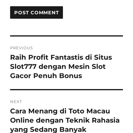
Post
PREVIOUS
navigation
Raih Profit Fantastis di Situs
Previous
post:
Slot777 dengan Mesin Slot
Gacor Penuh Bonus
NEXT
Cara Menang di Toto Macau
Next
post:
Online dengan Teknik Rahasia
yang Sedang Banyak