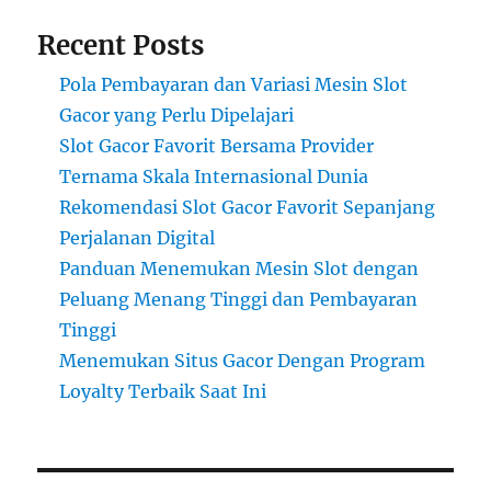
Recent Posts
Pola Pembayaran dan Variasi Mesin Slot
Gacor yang Perlu Dipelajari
Slot Gacor Favorit Bersama Provider
Ternama Skala Internasional Dunia
Rekomendasi Slot Gacor Favorit Sepanjang
Perjalanan Digital
Panduan Menemukan Mesin Slot dengan
Peluang Menang Tinggi dan Pembayaran
Tinggi
Menemukan Situs Gacor Dengan Program
Loyalty Terbaik Saat Ini