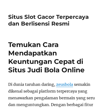
Situs Slot Gacor Terpercaya
dan Berlisensi Resmi
Temukan Cara
Mendapatkan
Keuntungan Cepat di
Situs Judi Bola Online
Di dunia taruhan daring,
zeusbola
semakin
dikenal sebagai platform terpercaya yang
menawarkan pengalaman bermain yang seru
dan menguntungkan. Dengan berbagai fitur