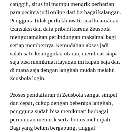
canggih, situs ini mampu menarik perhatian
para pecinta judi online dari berbagai kalangan.
Pengguna tidak perlu khawatir soal keamanan
transaksi dan data pribadi karena Zeusbola
mengutamakan perlindungan maksimal bagi
setiap membernya. Kemudahan akses jadi
salah satu keunggulan utama, membuat siapa
saja bisa menikmati layanan ini kapan saja dan
di mana saja dengan langkah mudah melalui
Zeusbola login.
Proses pendaftaran di Zeusbola sangat simpel
dan cepat, cukup dengan beberapa langkah,
pengguna sudah bisa menikmati berbagai
permainan menarik serta bonus melimpah.
Bagi yang belum bergabung, tinggal