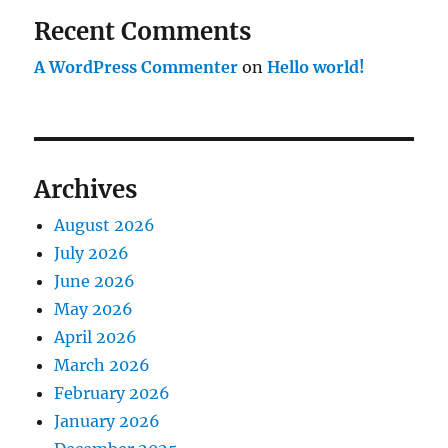
Recent Comments
A WordPress Commenter
on
Hello world!
Archives
August 2026
July 2026
June 2026
May 2026
April 2026
March 2026
February 2026
January 2026