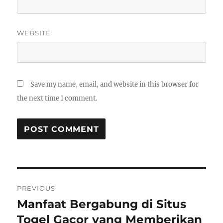
WEBSITE
Save my name, email, and website in this browser for
the next time I comment.
Post
PREVIOUS
navigation
Manfaat Bergabung di Situs
Previous
post:
Togel Gacor yang Memberikan