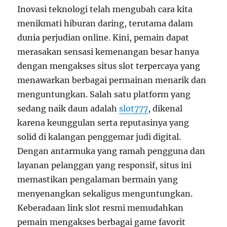
Inovasi teknologi telah mengubah cara kita
menikmati hiburan daring, terutama dalam
dunia perjudian online. Kini, pemain dapat
merasakan sensasi kemenangan besar hanya
dengan mengakses situs slot terpercaya yang
menawarkan berbagai permainan menarik dan
menguntungkan. Salah satu platform yang
sedang naik daun adalah
slot777
, dikenal
karena keunggulan serta reputasinya yang
solid di kalangan penggemar judi digital.
Dengan antarmuka yang ramah pengguna dan
layanan pelanggan yang responsif, situs ini
memastikan pengalaman bermain yang
menyenangkan sekaligus menguntungkan.
Keberadaan link slot resmi memudahkan
pemain mengakses berbagai game favorit