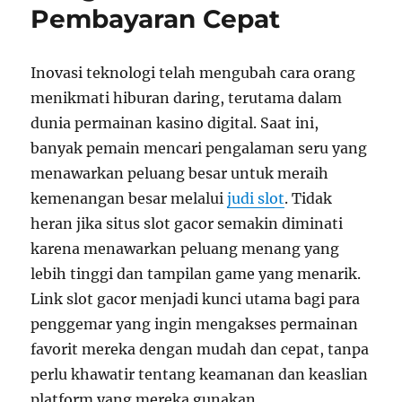
Pembayaran Cepat
dengan
Mesin
Slot
Gacor
Inovasi teknologi telah mengubah cara orang
Penuh
menikmati hiburan daring, terutama dalam
Bonus
dunia permainan kasino digital. Saat ini,
banyak pemain mencari pengalaman seru yang
menawarkan peluang besar untuk meraih
kemenangan besar melalui
judi slot
. Tidak
heran jika situs slot gacor semakin diminati
karena menawarkan peluang menang yang
lebih tinggi dan tampilan game yang menarik.
Link slot gacor menjadi kunci utama bagi para
penggemar yang ingin mengakses permainan
favorit mereka dengan mudah dan cepat, tanpa
perlu khawatir tentang keamanan dan keaslian
platform yang mereka gunakan.