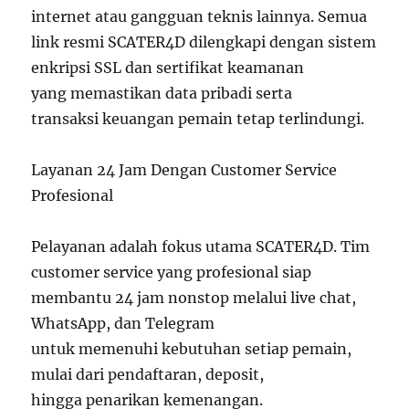
internet atau gangguan teknis lainnya. Semua
link resmi SCATER4D dilengkapi dengan sistem
enkripsi SSL dan sertifikat keamanan
yang memastikan data pribadi serta
transaksi keuangan pemain tetap terlindungi.
Layanan 24 Jam Dengan Customer Service
Profesional
Pelayanan adalah fokus utama SCATER4D. Tim
customer service yang profesional siap
membantu 24 jam nonstop melalui live chat,
WhatsApp, dan Telegram
untuk memenuhi kebutuhan setiap pemain,
mulai dari pendaftaran, deposit,
hingga penarikan kemenangan.