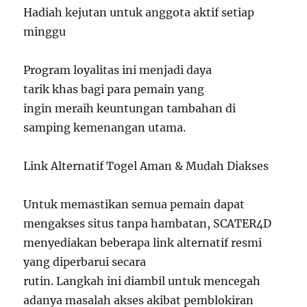
Hadiah kejutan untuk anggota aktif setiap
minggu
Program loyalitas ini menjadi daya
tarik khas bagi para pemain yang
ingin meraih keuntungan tambahan di
samping kemenangan utama.
Link Alternatif Togel Aman & Mudah Diakses
Untuk memastikan semua pemain dapat
mengakses situs tanpa hambatan, SCATER4D
menyediakan beberapa link alternatif resmi
yang diperbarui secara
rutin. Langkah ini diambil untuk mencegah
adanya masalah akses akibat pemblokiran