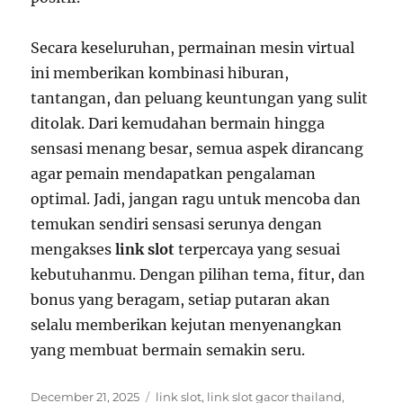
Secara keseluruhan, permainan mesin virtual
ini memberikan kombinasi hiburan,
tantangan, dan peluang keuntungan yang sulit
ditolak. Dari kemudahan bermain hingga
sensasi menang besar, semua aspek dirancang
agar pemain mendapatkan pengalaman
optimal. Jadi, jangan ragu untuk mencoba dan
temukan sendiri sensasi serunya dengan
mengakses
link slot
terpercaya yang sesuai
kebutuhanmu. Dengan pilihan tema, fitur, dan
bonus yang beragam, setiap putaran akan
selalu memberikan kejutan menyenangkan
yang membuat bermain semakin seru.
Posted
Tags
December 21, 2025
link slot
,
link slot gacor thailand
,