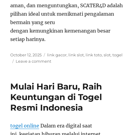
aman, dan menguntungkan, SCATER4D adalah
pilihan ideal untuk menikmati pengalaman
bermain yang seru
dengan kemungkinan kemenangan besar
setiap harinya.
Posted
Tags
October 12, 2025
link gacor
,
link slot
,
link toto
,
slot
,
togel
on
on
Leave a comment
Situs
Togel
Asia
Mulai Hari Baru, Raih
Hadiah
Pasti
Keuntungan di Togel
Bayar
Resmi Indonesia
100%
togel online
Dalam era digital saat
ini, kegiatan hiburan melalui internet