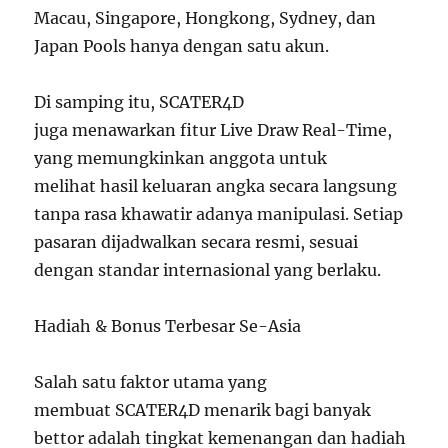
Macau, Singapore, Hongkong, Sydney, dan
Japan Pools hanya dengan satu akun.
Di samping itu, SCATER4D
juga menawarkan fitur Live Draw Real-Time,
yang memungkinkan anggota untuk
melihat hasil keluaran angka secara langsung
tanpa rasa khawatir adanya manipulasi. Setiap
pasaran dijadwalkan secara resmi, sesuai
dengan standar internasional yang berlaku.
Hadiah & Bonus Terbesar Se-Asia
Salah satu faktor utama yang
membuat SCATER4D menarik bagi banyak
bettor adalah tingkat kemenangan dan hadiah