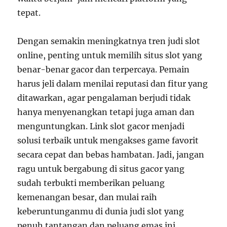
tepat.
Dengan semakin meningkatnya tren judi slot
online, penting untuk memilih situs slot yang
benar-benar gacor dan terpercaya. Pemain
harus jeli dalam menilai reputasi dan fitur yang
ditawarkan, agar pengalaman berjudi tidak
hanya menyenangkan tetapi juga aman dan
menguntungkan. Link slot gacor menjadi
solusi terbaik untuk mengakses game favorit
secara cepat dan bebas hambatan. Jadi, jangan
ragu untuk bergabung di situs gacor yang
sudah terbukti memberikan peluang
kemenangan besar, dan mulai raih
keberuntunganmu di dunia judi slot yang
penuh tantangan dan peluang emas ini.