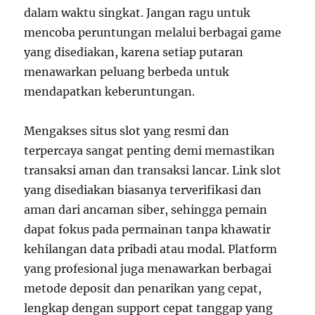
dalam waktu singkat. Jangan ragu untuk
mencoba peruntungan melalui berbagai game
yang disediakan, karena setiap putaran
menawarkan peluang berbeda untuk
mendapatkan keberuntungan.
Mengakses situs slot yang resmi dan
terpercaya sangat penting demi memastikan
transaksi aman dan transaksi lancar. Link slot
yang disediakan biasanya terverifikasi dan
aman dari ancaman siber, sehingga pemain
dapat fokus pada permainan tanpa khawatir
kehilangan data pribadi atau modal. Platform
yang profesional juga menawarkan berbagai
metode deposit dan penarikan yang cepat,
lengkap dengan support cepat tanggap yang