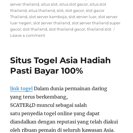
on
server thailand
,
situs slot
,
situs slot gacor
,
situs slot
thailand
,
situs thailand
,
slot
,
slot gacor
,
slot gacor
Thailand
,
slot server kamboja
,
slot server luar
,
slot server
luar negeri
,
slot server thailand
,
slot server thailand super
gacor
,
slot thailand
,
slot thailand gacor
,
thailand slot
on
Leave a comment
Sensasi
Seru
Main
Situs Togel Asia Hadiah
Game
Online
Pasti Bayar 100%
yang
Bikin
Ketagihan
link togel
Dalam dunia permainan daring
yang terus berkembang,
SCATER4D muncul sebagai salah
satu penyedia togel online yang dapat
diandalkan dengan reputasi yang telah diakui
oleh ribuan pemain di seluruh kawasan Asia.