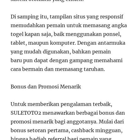
Di samping itu, tampilan situs yang responsif
memudahkan pemain untuk memasang angka
togel kapan saja, baik menggunakan ponsel,
tablet, maupun komputer. Dengan antarmuka
yang mudah digunakan, bahkan pemain
baru pun dapat dengan gampang memahami
cara bermain dan memasang taruhan.
Bonus dan Promosi Menarik
Untuk memberikan pengalaman terbaik,
SULETOTO2 menawarkan berbagai bonus dan
promosi menarik bagi anggotanya. Mulai dari
bonus setoran pertama, cashback mingguan,
hingga hadiah referral bagi pemain yang