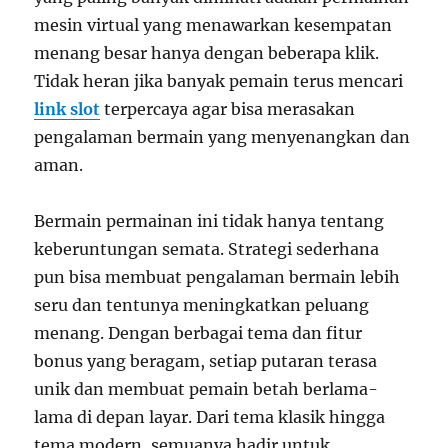
mesin virtual yang menawarkan kesempatan
menang besar hanya dengan beberapa klik.
Tidak heran jika banyak pemain terus mencari
link slot
terpercaya agar bisa merasakan
pengalaman bermain yang menyenangkan dan
aman.
Bermain permainan ini tidak hanya tentang
keberuntungan semata. Strategi sederhana
pun bisa membuat pengalaman bermain lebih
seru dan tentunya meningkatkan peluang
menang. Dengan berbagai tema dan fitur
bonus yang beragam, setiap putaran terasa
unik dan membuat pemain betah berlama-
lama di depan layar. Dari tema klasik hingga
tema modern, semuanya hadir untuk